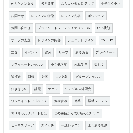
体力とメンタル
考える事
よりよい形を目指して
中学生クラス
お問合せ
レッスンの特徴
レッスン内容
ポジション
お問い合わせ
プライベートレッスンスケジュール
いい状態
サーブの安定
レッスンの内容
ジュニアレッスン
YouTube
立春
イベント
節分
サーブ
あるある
プライベート
プライベートレッスン
小学低学年
未就学児
楽しく
試打会
目標
計画
少人数制
グループレッスン
好きなもの
課題
テーマ
シングルス練習会
ワンポイントアドバイス
おやすみ
休業
振替レッスン
寄り添ったサポートとは
どの練習から取り組めばいい？
ビーマスポーツ
スイッチ
一般レッスン
よくある相談