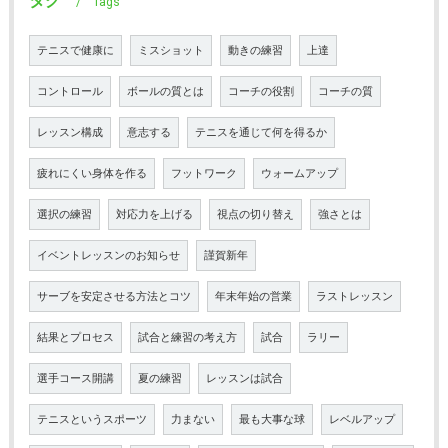
タグ
Tags
テニスで健康に
ミスショット
動きの練習
上達
コントロール
ボールの質とは
コーチの役割
コーチの質
レッスン構成
意志する
テニスを通じて何を得るか
疲れにくい身体を作る
フットワーク
ウォームアップ
選択の練習
対応力を上げる
視点の切り替え
強さとは
イベントレッスンのお知らせ
謹賀新年
サーブを安定させる方法とコツ
年末年始の営業
ラストレッスン
結果とプロセス
試合と練習の考え方
試合
ラリー
選手コース開講
夏の練習
レッスンは試合
テニスというスポーツ
力まない
最も大事な球
レベルアップ